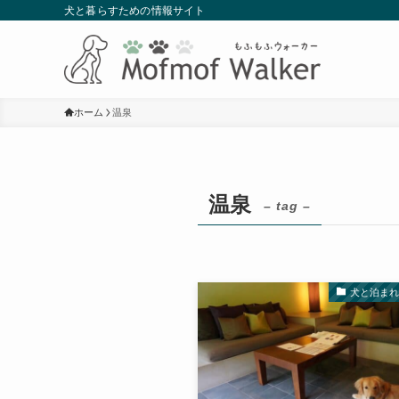
犬と暮らすための情報サイト
ホーム
温泉
温泉
– tag –
犬と泊ま