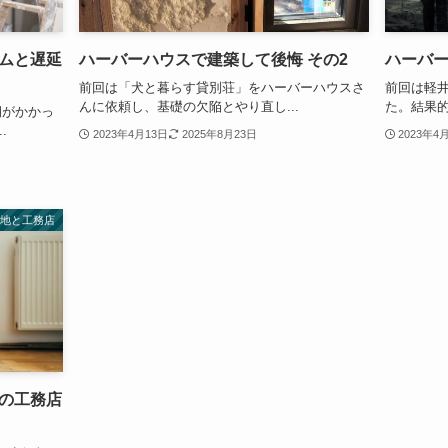
ムと遅延
ハーバーハウスで建築して後悔 その2
ハーバー
前回は「犬と暮らす貸別荘」をハーバーハウスさ
前回は軽
んに依頼し、基礎の欠陥とやり直し...
た。結果的
期がかかっ
.
2023年4月13日
2025年8月23日
2023年4
土地と工務店
の工務店