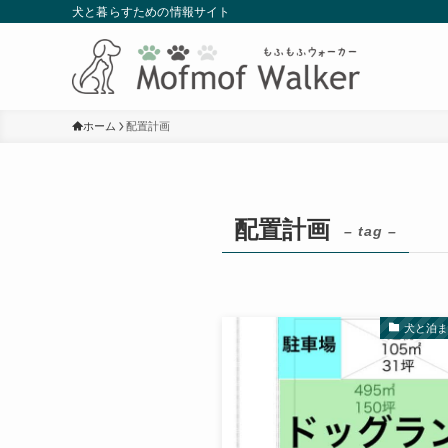
犬と暮らすための情報サイト
ホーム
配置計画
配置計画
– tag –
犬と泊