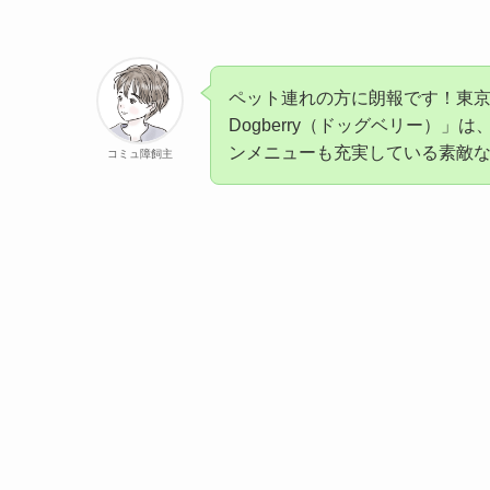
ペット連れの方に朗報です！東京・下
Dogberry（ドッグベリー）
ンメニューも充実している素敵
コミュ障飼主