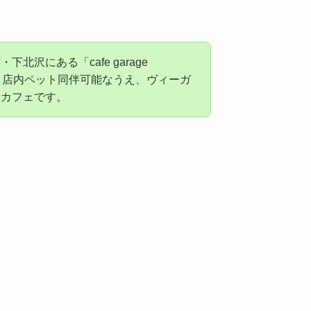
北沢にある「cafe garage
」は、店内ペット同伴可能なうえ、ヴィーガ
なカフェです。