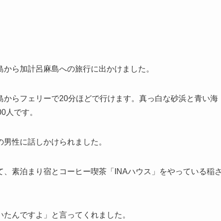
島から加計呂麻島への旅行に出かけました。
島からフェリーで20分ほどで行けます。真っ白な砂浜と青い海
00人です。
の男性に話しかけられました。
、素泊まり宿とコーヒー喫茶「INAハウス」をやっている稲
いたんですよ」と言ってくれました。