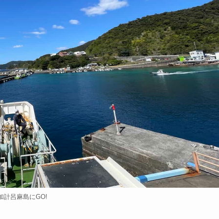
加計呂麻島にGO!