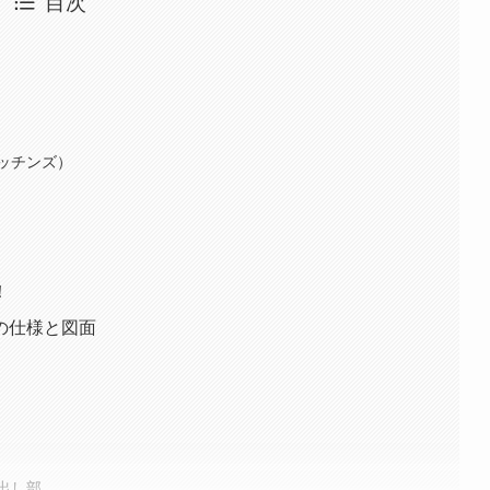
目次
ッチンズ）
！
の仕様と図面
出し部